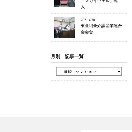
「スカイウェル」導
入...
2021.4.30
東亜細亜介護産業連合
会会合...
月別 記事一覧