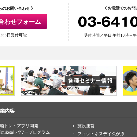
《 お電話でのお問
からのお問い合わせ 》
03-641
合わせフォーム
間365日受付可能
受付時間／平日 午前10時～午
業内容
脳トレ・アプリ開発
施設運営
[miketa] パワープログラム
フィットネスデイ久が原