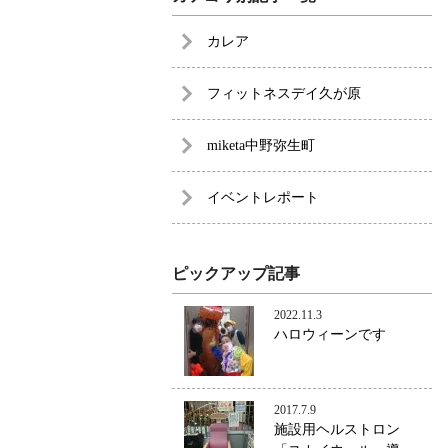
カレア
フィットネスデイ久が原
miketa中野弥生町
イベントレポート
ピックアップ記事
2022.11.3
ハロウィーンです
2017.7.9
施設用ヘルストロン