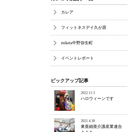
カレア
フィットネスデイ久が原
miketa中野弥生町
イベントレポート
ピックアップ記事
2022.11.3
ハロウィーンです
2021.4.30
東亜細亜介護産業連合