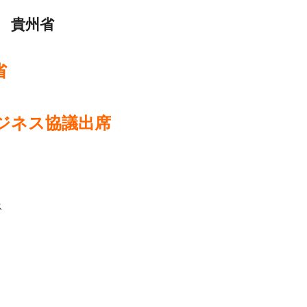
 貴州省
省
ジネス協議出席
ス