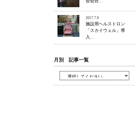
会会合...
2017.7.9
施設用ヘルストロン
「スカイウェル」導
入...
月別 記事一覧