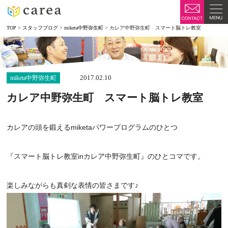
TOP
>
スタッフブログ
>
miketa中野弥生町
>
カレア中野弥生町 スマート脳トレ教室
2017.02.10
miketa中野弥生町
カレア中野弥生町 スマート脳トレ教室
カレアの頭を鍛えるmiketaパワープログラムのひとつ
『スマート脳トレ教室inカレア中野弥生町』のひとコマです。
楽しみながらも真剣な表情の皆さまです♪