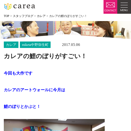
TOP
>
スタッフブログ
>
カレア
>
カレアの鯉のぼりがすごい！
2017.05.06
カレア
miketa中野弥生町
カレアの鯉のぼりがすごい！
今回も大作です
カレアのアートウォールに今月は
鯉のぼりとかぶと！