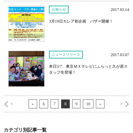
お知らせ
2017.03.14
3月19日カレア初企画 バザー開催！
ニュースリリース
2017.03.07
本日3/7、東京ＭＸテレビにふらっと久が原ス
タッフ生登場！
<
>
«
6
7
8
9
10
»
カテゴリ別記事一覧