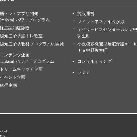
脳トレ・アプリ開発
施設運営
[miketa] パワープログラム
フィットネスデイ久が原
軽度認知症診断
デイサービスセンターカレア
認知症予防脳トレ教室
弥生町
認知症予防教材プログラムの開発
小規模多機能型居宅介護ｍｉ
ｔａ中野弥生町
コンテンツ企画
[miketa] ハッピープログラム
コンサルティング
ドリームキャッチ企画
セミナー
イベント企画
旅行企画
0-15
3297