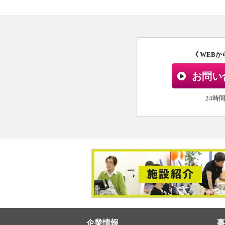
《 WEB
お問い
24時
企業情報
事