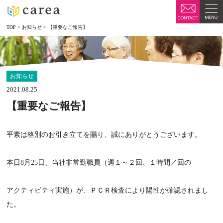
TOP
>
お知らせ
>
【重要なご報告】
お知らせ
2021.08.25
【重要なご報告】
平素は格別のお引き立てを賜り、誠にありがとうございます。
本日8月25日、当社非常勤職員（週１～２回、１時間／回の
アクティビティ実施）が、ＰＣＲ検査により陽性が確認されまし
た。