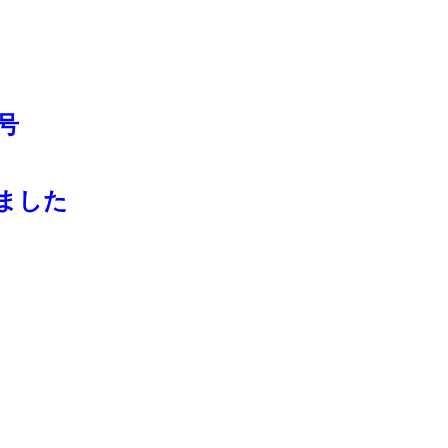
号
ました