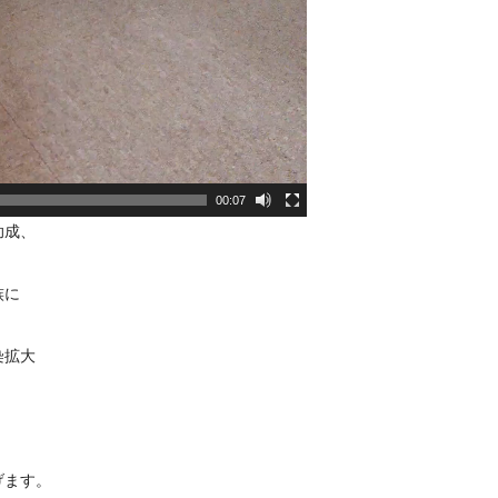
00:07
助成、
族に
染拡大
げます。