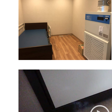
動
画
プ
レ
ー
ヤ
ー