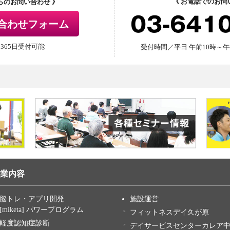
《 お電話でのお問
からのお問い合わせ 》
03-641
合わせフォーム
間365日受付可能
受付時間／平日 午前10時～午
業内容
脳トレ・アプリ開発
施設運営
[miketa] パワープログラム
フィットネスデイ久が原
軽度認知症診断
デイサービスセンターカレア