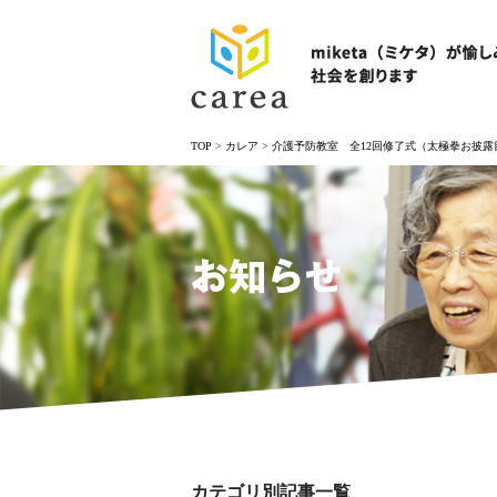
TOP
>
カレア
>
介護予防教室 全12回修了式（太極拳お披露
お知らせ
カテゴリ別記事一覧