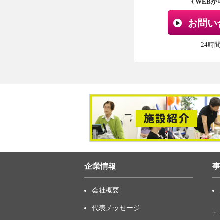
《 WEB
お問い
24時
企業情報
事
会社概要
代表メッセージ