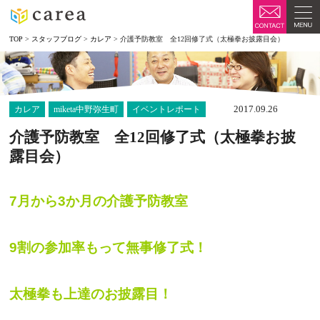
TOP
>
スタッフブログ
>
カレア
>
介護予防教室 全12回修了式（太極拳お披露目会）
2017.09.26
カレア
miketa中野弥生町
イベントレポート
介護予防教室 全12回修了式（太極拳お披
露目会）
7月から3か月の介護予防教室
9割の参加率もって無事修了式！
太極拳も上達のお披露目！