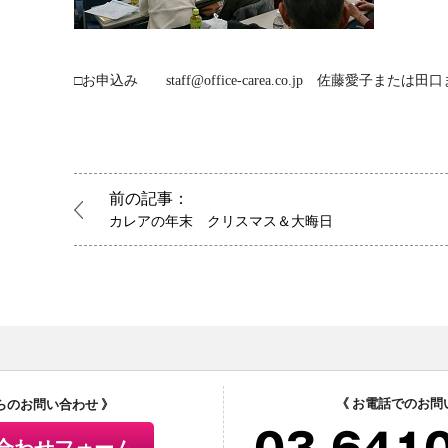
□お申込み staff@office-carea.co.jp 佐藤愛子または田
前の記事：
カレアの年末 クリスマス＆大晦日
《 お電話でのお問
からのお問い合わせ 》