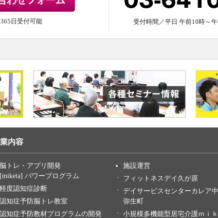
03-641
合わせフォーム
間365日受付可能
受付時間／平日 午前10時～午
業内容
脳トレ・アプリ開発
施設運営
[miketa] パワープログラム
フィットネスデイ久が原
軽度認知症診断
デイサービスセンターカレア
認知症予防脳トレ教室
弥生町
認知症予防教材プログラムの開発
小規模多機能型居宅介護ｍｉ