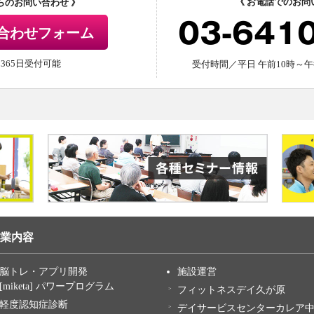
《 お電話でのお問
からのお問い合わせ 》
03-641
合わせフォーム
間365日受付可能
受付時間／平日 午前10時～午
業内容
脳トレ・アプリ開発
施設運営
[miketa] パワープログラム
フィットネスデイ久が原
軽度認知症診断
デイサービスセンターカレア