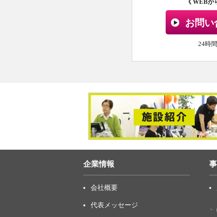
《 WEB
お問い
24時
企業情報
事
会社概要
代表メッセージ