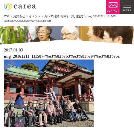
TOP
>
お知らせ
>
イベント
>
カレア日帰り旅行 深川観光
>
img_20161211_111507-
%e3%82%b3%e3%83%94%e3%83%bc
2017.01.03
img_20161211_111507-%e3%82%b3%e3%83%94%e3%83%bc