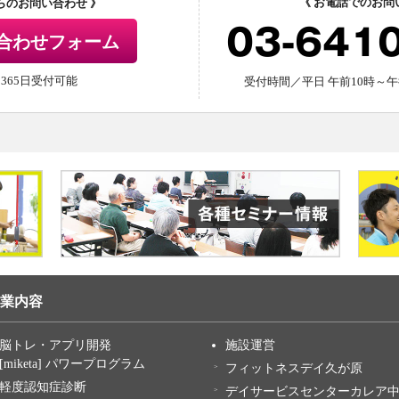
《 お電話でのお問
からのお問い合わせ 》
03-641
合わせフォーム
間365日受付可能
受付時間／平日 午前10時～午
業内容
脳トレ・アプリ開発
施設運営
[miketa] パワープログラム
フィットネスデイ久が原
軽度認知症診断
デイサービスセンターカレア