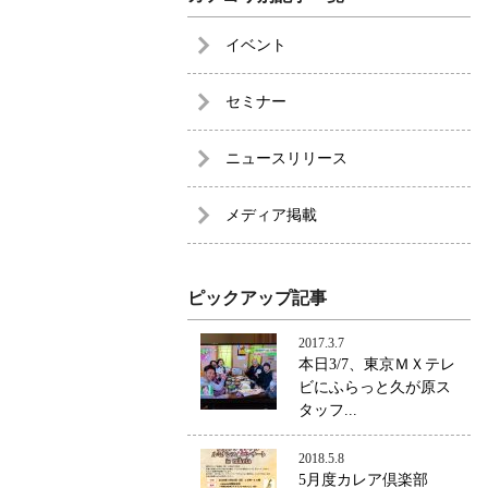
イベント
セミナー
ニュースリリース
メディア掲載
ピックアップ記事
2017.3.7
本日3/7、東京ＭＸテレ
ビにふらっと久が原ス
タッフ...
2018.5.8
5月度カレア倶楽部