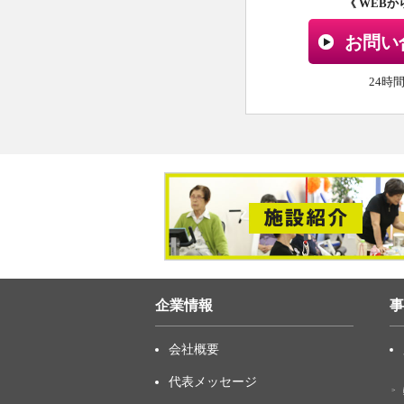
《 WEB
お問い
24時
企業情報
事
会社概要
代表メッセージ