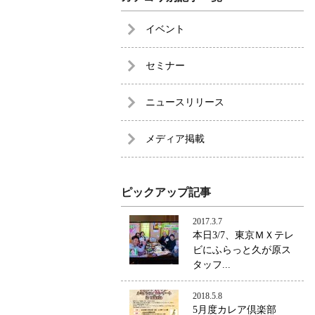
イベント
セミナー
ニュースリリース
メディア掲載
ピックアップ記事
2017.3.7
本日3/7、東京ＭＸテレ
ビにふらっと久が原ス
タッフ...
2018.5.8
5月度カレア倶楽部