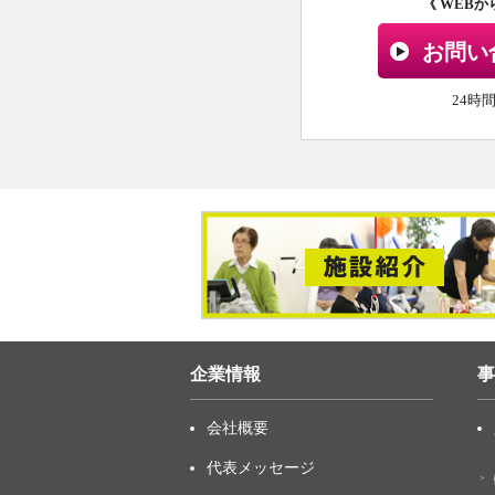
《 WEB
お問い
24時
企業情報
事
会社概要
代表メッセージ