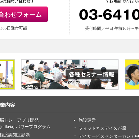
《 お電話でのお問
からのお問い合わせ 》
03-641
合わせフォーム
間365日受付可能
受付時間／平日 午前10時～午
業内容
脳トレ・アプリ開発
施設運営
[miketa] パワープログラム
フィットネスデイ久が原
軽度認知症診断
デイサービスセンターカレア