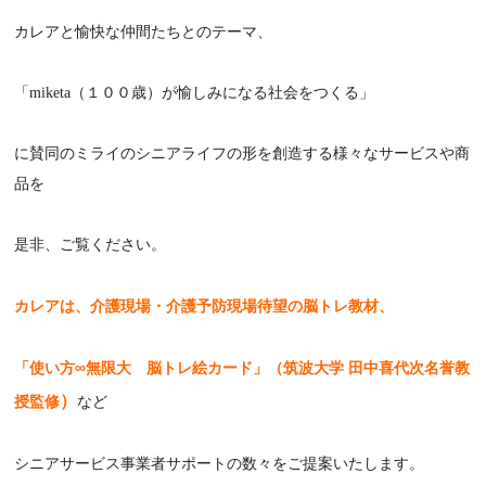
カレアと愉快な仲間たちとのテーマ、
「miketa（１００歳）が愉しみになる社会をつくる」
に賛同のミライのシニアライフの形を創造する様々なサービスや商
品を
是非、ご覧ください。
カレアは、介護現場・介護予防現場待望の脳トレ教材、
「使い方∞無限大 脳トレ絵カード」（筑波大学 田中喜代次名誉教
）
授監修
など
シニアサービス事業者サポートの数々をご提案いたします。