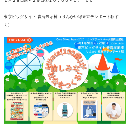
１月２８日㈫～２９日㈬１０：００～１７：００
東京ビッグサイト 青海展示棟（りんかい線東京テレポート駅す
ぐ）