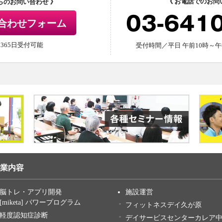
《 お電話でのお問
からのお問い合わせ 》
03-641
合わせフォーム
間365日受付可能
受付時間／平日 午前10時～午
業内容
脳トレ・アプリ開発
施設運営
[miketa] パワープログラム
フィットネスデイ久が原
軽度認知症診断
デイサービスセンターカレア