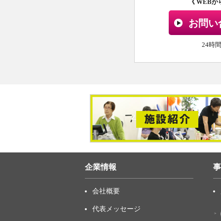
《 WEB
お問い
24時
企業情報
事
会社概要
代表メッセージ