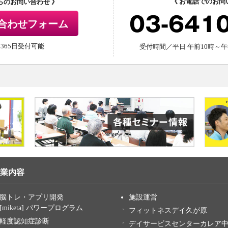
《 お電話でのお問
からのお問い合わせ 》
03-641
合わせフォーム
間365日受付可能
受付時間／平日 午前10時～午
業内容
脳トレ・アプリ開発
施設運営
[miketa] パワープログラム
フィットネスデイ久が原
軽度認知症診断
デイサービスセンターカレア