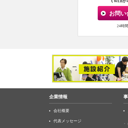
《 WEB
お問い
24時
企業情報
事
会社概要
代表メッセージ