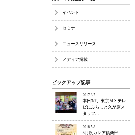
イベント
セミナー
ニュースリリース
メディア掲載
ピックアップ記事
2017.3.7
本日3/7、東京ＭＸテレ
ビにふらっと久が原ス
タッフ...
2018.5.8
5月度カレア倶楽部