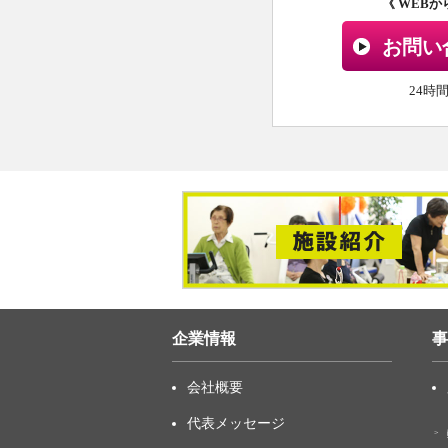
《 WEB
お問い
24時
企業情報
事
会社概要
代表メッセージ