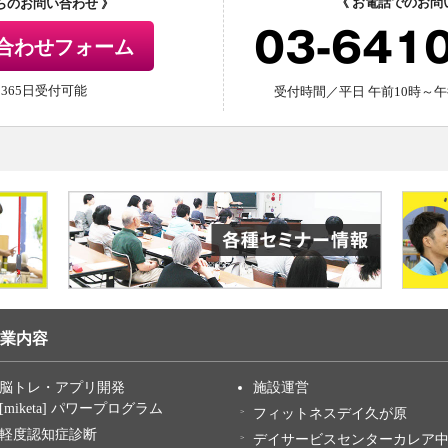
《 お電話でのお問
からのお問い合わせ 》
03-641
合わせフォーム
間365日受付可能
受付時間／平日 午前10時～午
業内容
脳トレ・アプリ開発
施設運営
[miketa] パワープログラム
フィットネスデイ久が原
軽度認知症診断
デイサービスセンターカレア