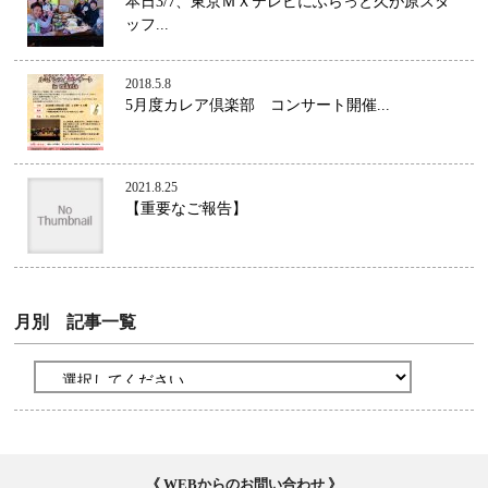
本日3/7、東京ＭＸテレビにふらっと久が原スタ
ッフ...
2018.5.8
5月度カレア倶楽部 コンサート開催...
2021.8.25
【重要なご報告】
月別 記事一覧
《 WEBからのお問い合わせ 》