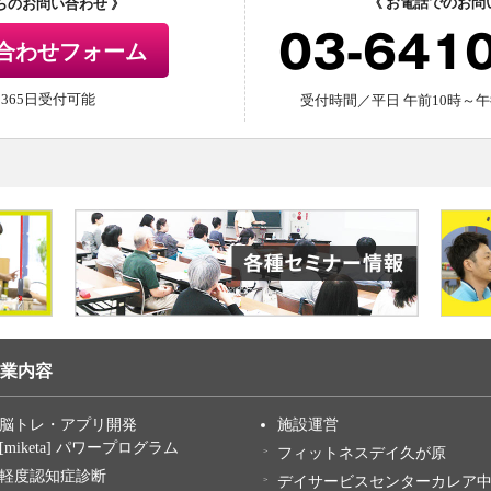
《 お電話でのお問
からのお問い合わせ 》
03-641
合わせフォーム
間365日受付可能
受付時間／平日 午前10時～午
業内容
脳トレ・アプリ開発
施設運営
[miketa] パワープログラム
フィットネスデイ久が原
軽度認知症診断
デイサービスセンターカレア