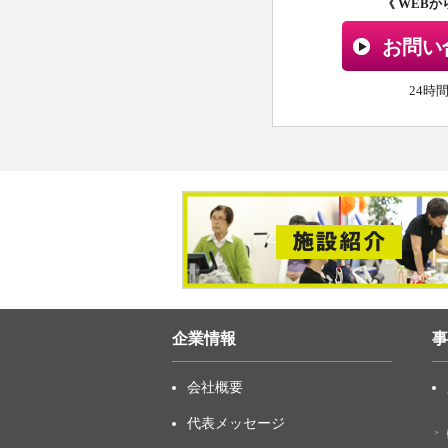
《 WEB
お問い
24時
企業情報
事
会社概要
代表メッセージ