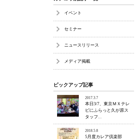
イベント
セミナー
ニュースリリース
メディア掲載
ピックアップ記事
2017.3.7
本日3/7、東京ＭＸテレ
ビにふらっと久が原ス
タッフ...
2018.5.8
5月度カレア倶楽部