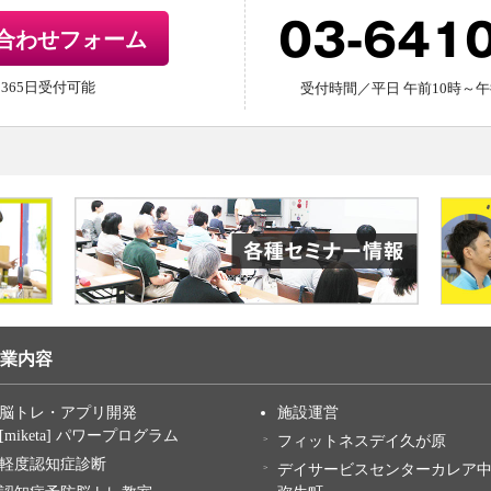
03-641
合わせフォーム
間365日受付可能
受付時間／平日 午前10時～午
業内容
脳トレ・アプリ開発
施設運営
[miketa] パワープログラム
フィットネスデイ久が原
軽度認知症診断
デイサービスセンターカレア