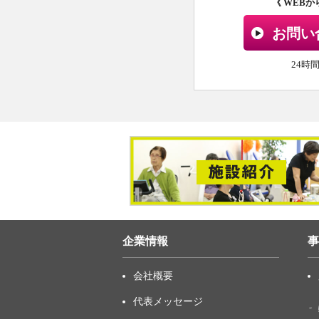
《 WEB
お問い
24時
企業情報
事
会社概要
代表メッセージ