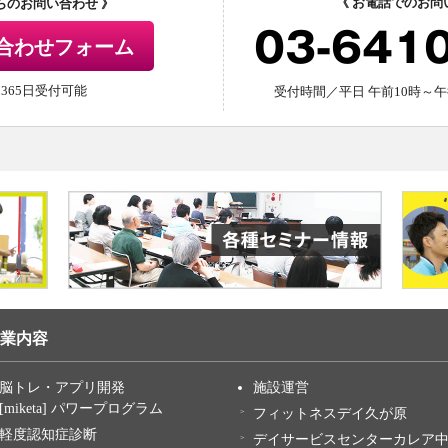
《 お電話でのお問
からのお問い合わせ 》
03-641
合わせフォーム
間365日受付可能
受付時間／平日 午前10時～午
業内容
脳トレ・アプリ開発
施設運営
[miketa] パワープログラム
フィットネスデイ久が原
軽度認知症診断
デイサービスセンターカレア