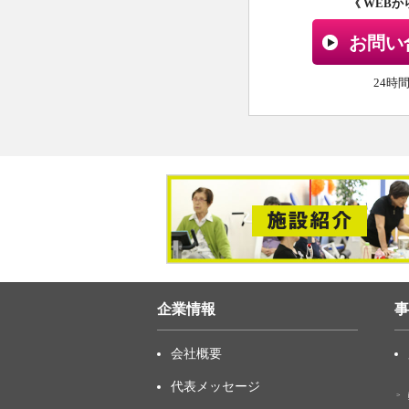
《 WEB
お問い
24時
企業情報
事
会社概要
代表メッセージ