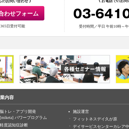
《 お電話でのお問
からのお問い合わせ 》
03-641
合わせフォーム
間365日受付可能
受付時間／平日 午前10時～午
業内容
脳トレ・アプリ開発
施設運営
[miketa] パワープログラム
フィットネスデイ久が原
軽度認知症診断
デイサービスセンターカレア