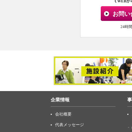
《 WEB
お問い
24時
企業情報
事
会社概要
代表メッセージ