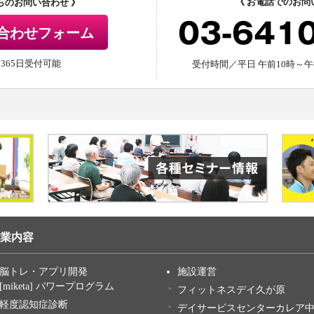
《 お電話でのお問
からのお問い合わせ 》
03-641
合わせフォーム
間365日受付可能
受付時間／平日 午前10時～午
業内容
脳トレ・アプリ開発
施設運営
[miketa] パワープログラム
フィットネスデイ久が原
軽度認知症診断
デイサービスセンターカレア