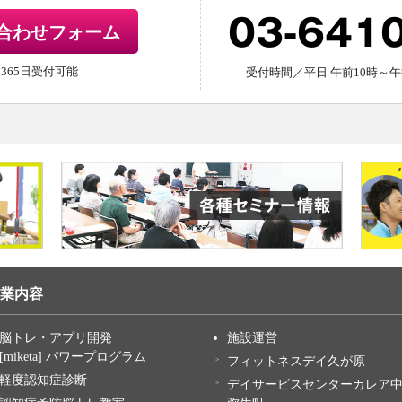
03-641
合わせフォーム
間365日受付可能
受付時間／平日 午前10時～午
業内容
脳トレ・アプリ開発
施設運営
[miketa] パワープログラム
フィットネスデイ久が原
軽度認知症診断
デイサービスセンターカレア