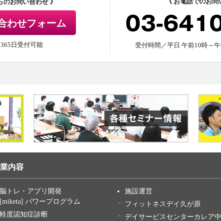
《 お電話でのお問
からのお問い合わせ 》
03-641
合わせフォーム
間365日受付可能
受付時間／平日 午前10時～午
業内容
脳トレ・アプリ開発
施設運営
[miketa] パワープログラム
フィットネスデイ久が原
軽度認知症診断
デイサービスセンターカレア