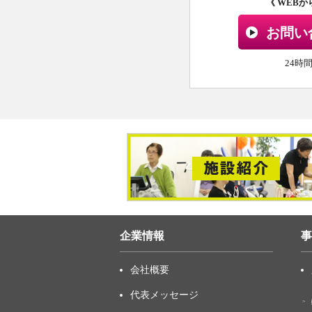
《 WEB
お問い
24時
企業情報
事
会社概要
代表メッセージ