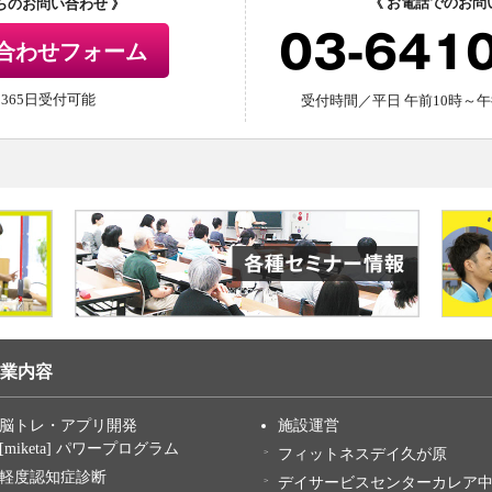
《 お電話でのお問
からのお問い合わせ 》
03-641
合わせフォーム
間365日受付可能
受付時間／平日 午前10時～午
業内容
脳トレ・アプリ開発
施設運営
[miketa] パワープログラム
フィットネスデイ久が原
軽度認知症診断
デイサービスセンターカレア