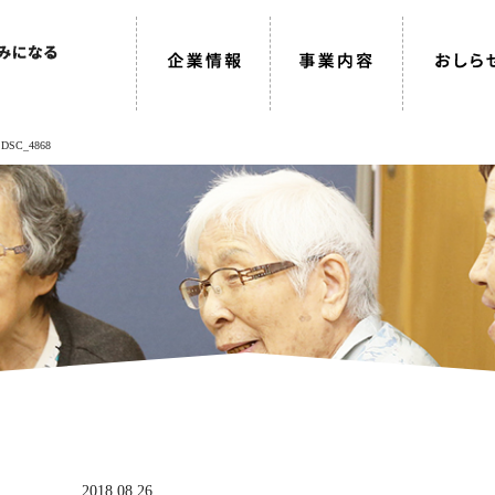
>
DSC_4868
2018.08.26