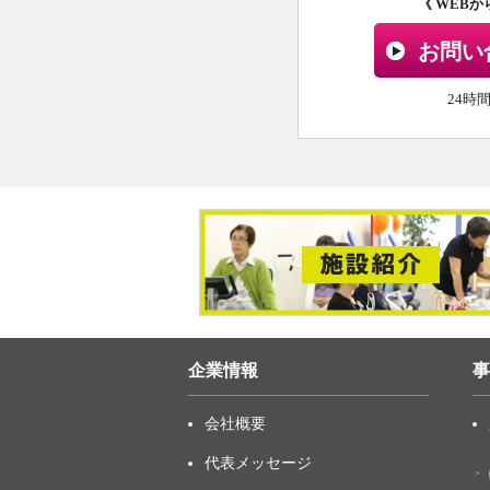
《 WEB
お問い
24時
企業情報
事
会社概要
代表メッセージ