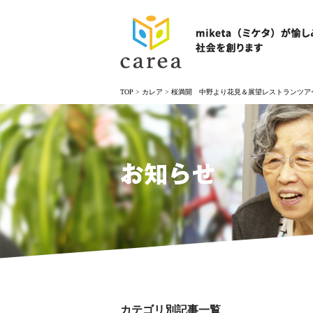
TOP
>
カレア
>
桜満開 中野より花見＆展望レストランツア
お知らせ
カテゴリ別記事一覧