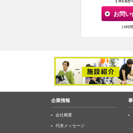
《 WEB
お問い
24時
企業情報
事
会社概要
代表メッセージ