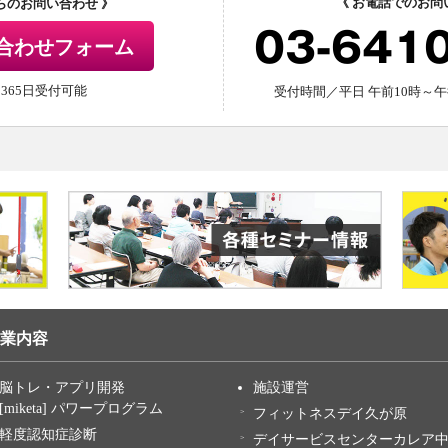
《 お電話でのお問
からのお問い合わせ 》
03-641
合わせフォーム
間365日受付可能
受付時間／平日 午前10時～午
業内容
脳トレ・アプリ開発
施設運営
[miketa] パワープログラム
フィットネスデイ久が原
軽度認知症診断
デイサービスセンターカレア